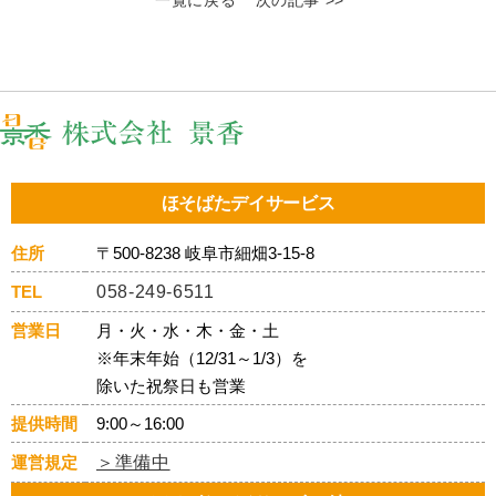
ほそばたデイサービス
住所
〒500-8238 岐阜市細畑3-15-8
TEL
058-249-6511
営業日
月・火・水・木・金・土
※年末年始（12/31～1/3）を
除いた祝祭日も営業
提供時間
9:00～16:00
運営規定
＞準備中