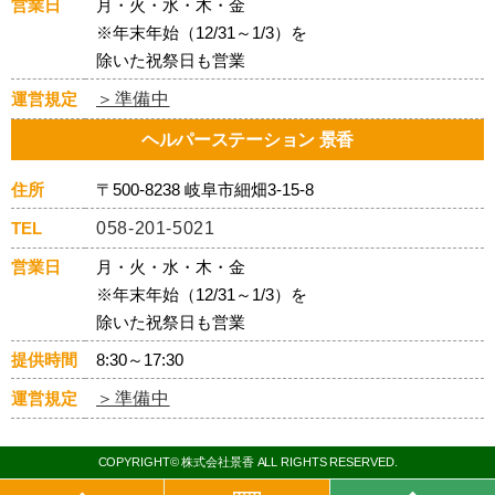
営業日
月・火・水・木・金
※年末年始（12/31～1/3）を
除いた祝祭日も営業
運営規定
＞準備中
ヘルパーステーション 景香
住所
〒500-8238 岐阜市細畑3-15-8
TEL
058-201-5021
営業日
月・火・水・木・金
※年末年始（12/31～1/3）を
除いた祝祭日も営業
提供時間
8:30～17:30
運営規定
＞準備中
COPYRIGHT© 株式会社景香 ALL RIGHTS RESERVED.